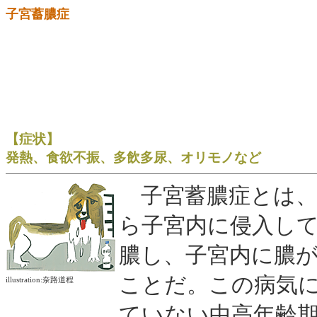
子宮蓄膿症
【症状】
発熱、食欲不振、多飲多尿、オリモノなど
子宮蓄膿症とは、
ら子宮内に侵入し
膿し、子宮内に膿
ことだ。この病気
illustration:奈路道程
ていない中高年齢